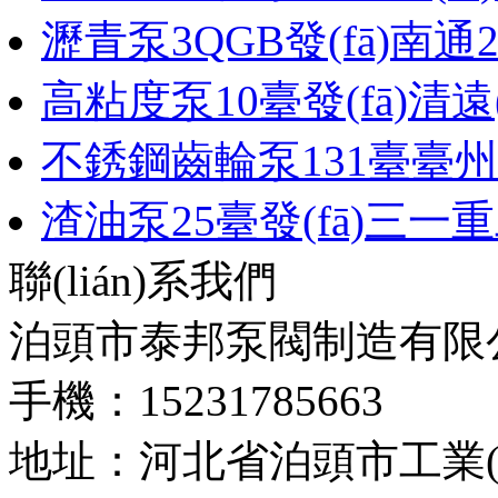
瀝青泵3QGB發(fā)南通
高粘度泵10臺發(fā)清遠(y
不銹鋼齒輪泵131臺臺州
渣油泵25臺發(fā)三一
聯(lián)系我們
泊頭市泰邦泵閥制造有限
手機：15231785663
地址：河北省泊頭市工業(yè