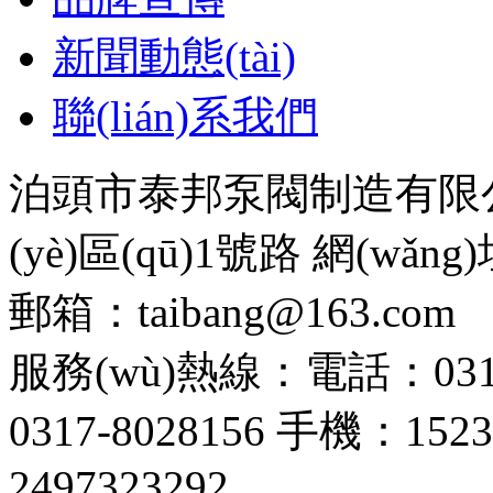
新聞動態(tài)
聯(lián)系我們
泊頭市泰邦泵閥制造有限
(yè)區(qū)1號路 網(wǎng)址：
郵箱：taibang@163.com
服務(wù)熱線：電話：0317-
0317-8028156 手機：1523
2497323292