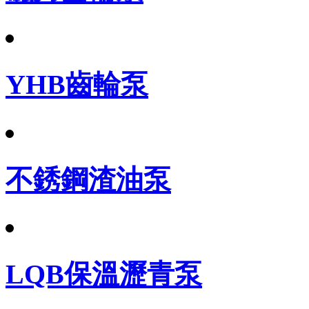
YHB齒輪泵
不銹鋼渣油泵
LQB保溫瀝青泵