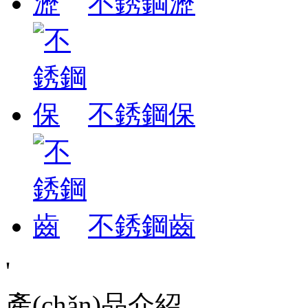
不銹鋼瀝
不銹鋼保
不銹鋼齒
'
產(chǎn)品介紹