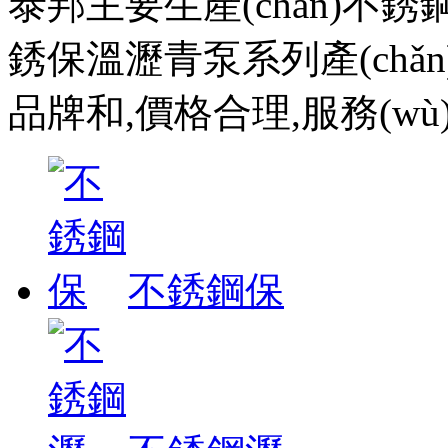
泰邦主要生產(chǎn)不
銹保溫瀝青泵系列產(chǎn
品牌和,價格合理,服務(wù)電
不銹鋼保