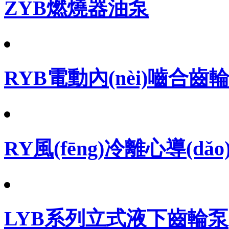
ZYB燃燒器油泵
RYB電動內(nèi)嚙合齒
RY風(fēng)冷離心導(dǎ
LYB系列立式液下齒輪泵