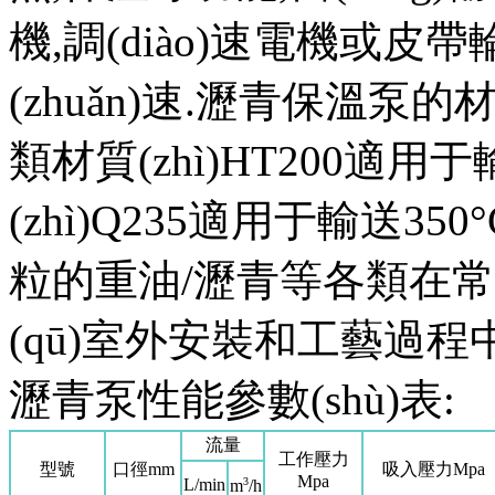
機,調(diào)速電機或
(zhuǎn)速.瀝青保溫泵的
類材質(zhì)HT200適用于
(zhì)Q235適用于輸送3
粒的重油/瀝青等各類在
(qū)室外安裝和工藝過程
瀝青泵性能參數(shù)表:
流量
工作壓力
型號
口徑mm
吸入壓力Mpa
Mpa
L/min
3
m
/h