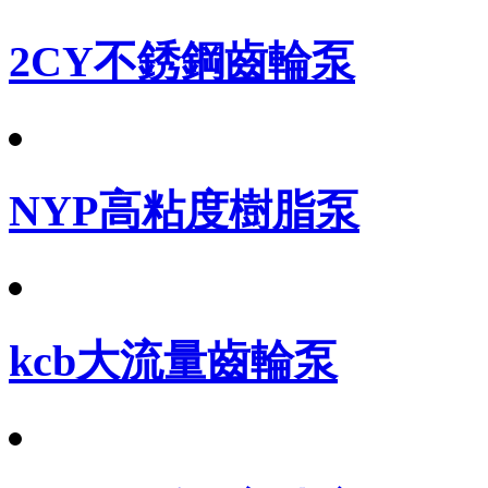
2CY不銹鋼齒輪泵
NYP高粘度樹脂泵
kcb大流量齒輪泵