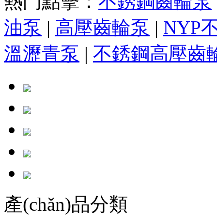
熱門點擊：
不銹鋼齒輪泵
油泵
|
高壓齒輪泵
|
NYP
溫瀝青泵
|
不銹鋼高壓齒
產(chǎn)品分類