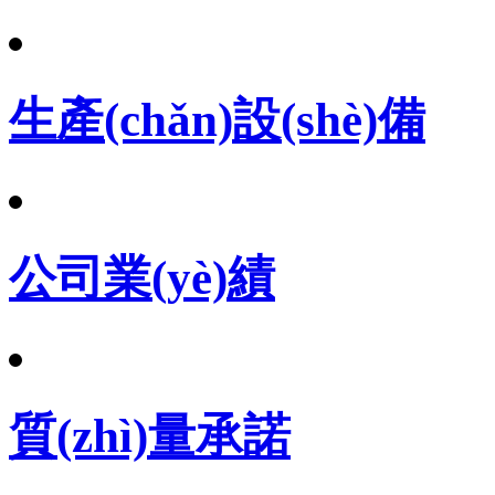
生產(chǎn)設(shè)備
公司業(yè)績
質(zhì)量承諾