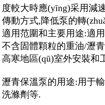
度較大時應(yīng)采用減
傳動方式,降低泵的轉(zhuǎ
適用范圍和主要用途:適用于
不含固體顆粒的重油/瀝
高寒地區(qū)室外安裝
瀝青保溫泵的用途:用于輸送重
洗滌劑等.