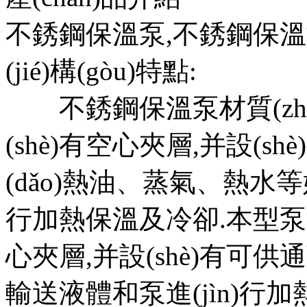
不銹鋼保溫泵,不銹鋼保
(jié)構(gòu)特點:
不銹鋼保溫泵材質(zhì)為
(shè)有空心夾層,并設(sh
(dǎo)熱油、蒸氣、
行加熱保溫及冷卻.本型泵的
心夾層,并設(shè)有可供通
輸送液體和泵進(jìn)行加熱