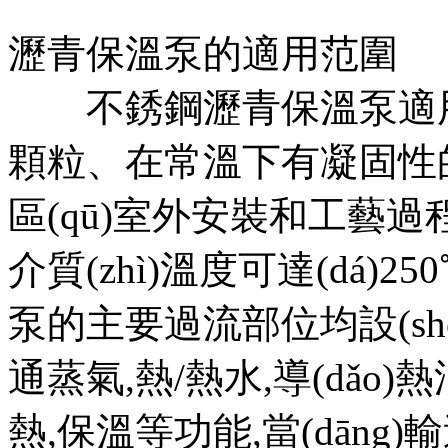
瀝青保溫泵的適用范圍
不銹鋼瀝青保溫泵適用
顆粒、在常溫下有凝固
區(qū)室外安裝和工藝過程
介質(zhì)溫度可達(dá)25
泵的主要過流部位均設(shè
通蒸氣,熱/熱水,導(dǎo)
熱,保溫等功能,當(dāng)